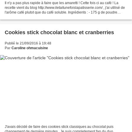
Il n'y a pas plus rapide à faire que les amaretti ! Cette fois ci au café ! La
recette vient du blog http://www.iletaitunefoislapatisserie.com/ , j'ai utilisé de
l'arôme café plutot que du café soluble. Ingrédients : - 175 g de poudre
d'amande - 150 g...
Cookies stick chocolat blanc et cranberries
Publié le 21/09/2016 à 19:48
Par
Caroline ohmacuisine
J'avais décidé de faire des cookies stick classiques au chocolat puis
changement de dernière minutes , Je suis completement fan du duo