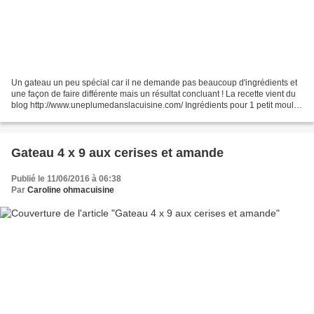
Un gateau un peu spécial car il ne demande pas beaucoup d'ingrédients et
une façon de faire différente mais un résultat concluant ! La recette vient du
blog http://www.uneplumedanslacuisine.com/ Ingrédients pour 1 petit moule
(20 cm) - 150 g de farine...
Gateau 4 x 9 aux cerises et amande
Publié le 11/06/2016 à 06:38
Par
Caroline ohmacuisine