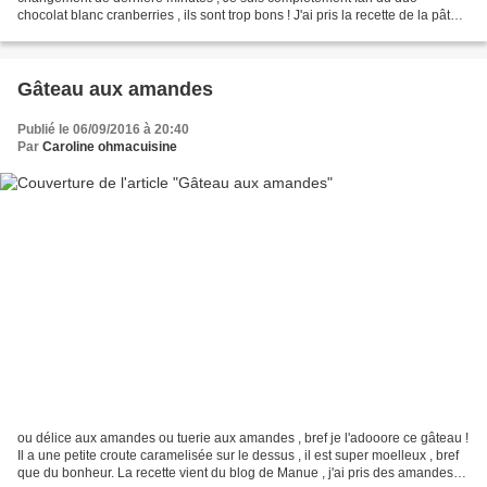
chocolat blanc cranberries , ils sont trop bons ! J'ai pris la recette de la pâte
sur le blog Le pays des Gourmandises...
Gâteau aux amandes
Publié le 06/09/2016 à 20:40
Par
Caroline ohmacuisine
ou délice aux amandes ou tuerie aux amandes , bref je l'adooore ce gâteau !
Il a une petite croute caramelisée sur le dessus , il est super moelleux , bref
que du bonheur. La recette vient du blog de Manue , j'ai pris des amandes