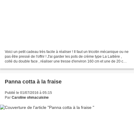
Voici un petit cadeau très facile à réaliser ! Il faut un tricotin mécanique ou ne
pas être pressé de l'offrir ! J'ai garder les pots de crème type La Laitière ,
collé du double face , réaliser une tresse d'environ 160 cm et une de 20 cm
et j'ai bien...
Panna cotta à la fraise
Publié le 01/07/2016 à 05:15
Par
Caroline ohmacuisine