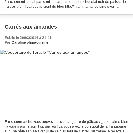
franchement je n'ai pas senti le caramel donc un chocolat noir de patisserie
ira très bien ! La recette vient du blog http://miammamancuisine.over-
blog.com/ Ingrédients: 200g...
Carrés aux amandes
Publié le 20/03/2016 à 21:41
Par
Caroline ohmacuisine
E n supermarché vous pouvez trouver ce genre de gâteaux , je les aime bien
j'avoue mais ils sont trop sucrés ! Là vous avez le bon gout de la frangipane
sur une pâte sablée avec juste ce qu'il faut de sucre! J'ai trouvé la recette sur