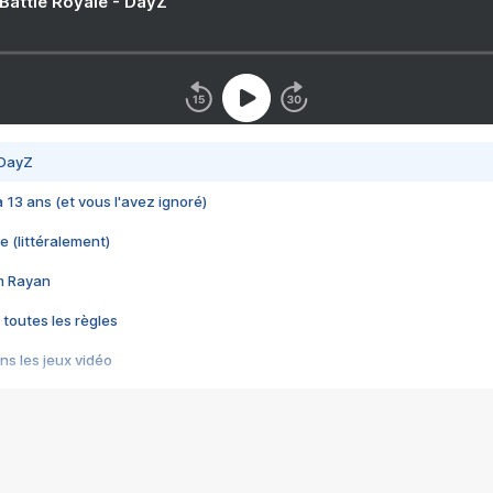
 Battle Royale - DayZ
 DayZ
 a 13 ans (et vous l'avez ignoré)
e (littéralement)
im Rayan
 toutes les règles
s les jeux vidéo
us choquant de Rockstar ? - Le scandale BULLY
e plus moche de Steam
du RÊVE tourne au CAUCHEMAR