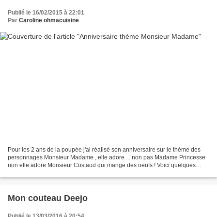
Publié le 16/02/2015 à 22:01
Par
Caroline ohmacuisine
Pour les 2 ans de la poupée j'ai réalisé son anniversaire sur le thème des
personnages Monsieur Madame , elle adore ... non pas Madame Princesse
non elle adore Monsieur Costaud qui mange des oeufs ! Voici quelques
photos ... J'ai trouvé un gros livre...
Mon couteau Deejo
Publié le 13/03/2016 à 20:54