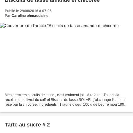
Publié le 29/08/2016 à 07:05
Par
Caroline ohmacuisine
Mes premiers biscuits de tasse , c'est vraiment joli , à refaire ! J'ai pris la
recette sur le livret du coffret Biscuits de tasse SOLAR , j'ai changé l'eau de
rose par la chicorée. Ingrédients : 1 jaune d'oeuf 100 g de beurre mou 180 g
de farine 100...
Tarte au sucre # 2