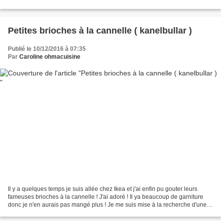
le blog http://www.monptitatelierculinaire.com/...
Petites brioches à la cannelle ( kanelbullar )
Publié le 10/12/2016 à 07:35
Par
Caroline ohmacuisine
Il y a quelques temps je suis allée chez Ikea et j'ai enfin pu gouter leurs
fameuses brioches à la cannelle ! J'ai adoré ! Il ya beaucoup de garniture
donc je n'en aurais pas mangé plus ! Je me suis mise à la recherche d'une
recette , j'ai trouvé mon...