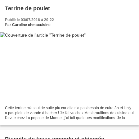
Terrine de poulet
Publié le 03/07/2016 à 20:22
Par
Caroline ohmacuisine
Cette terrine m'a tout de suite plu car elle n'a pas besoin de cuire 3h et il n'y
a pas plein de viande à hacher ! Je l'ai vu chez Mes brouillons de cuisine qui
l'a vue chez La popotte de Manue , j'ai fait quelques modifications. Je la
referai c'est sûr...
Biscuits de tasse amande et chicorée