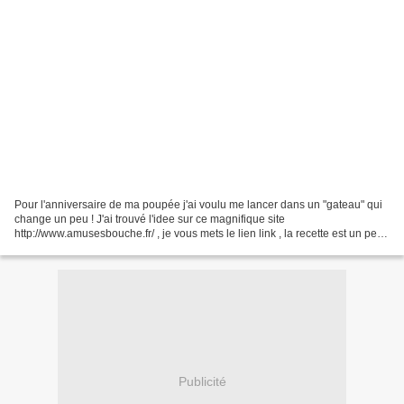
Pour l'anniversaire de ma poupée j'ai voulu me lancer dans un "gateau" qui
change un peu ! J'ai trouvé l'idee sur ce magnifique site
http://www.amusesbouche.fr/ , je vous mets le lien link , la recette est un peu
longue ! J'ai pris ma recette de choux...
Publicité