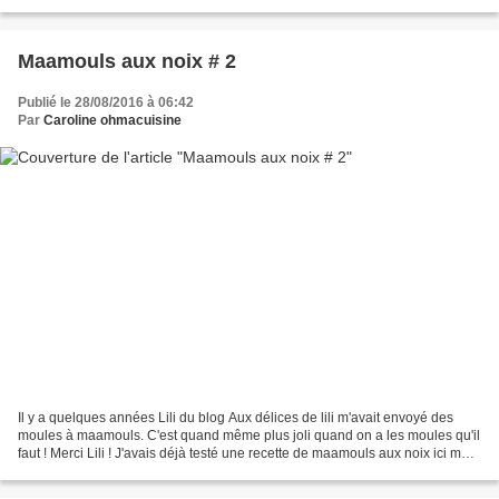
en poudre donc j'ai un...
Maamouls aux noix # 2
Publié le 28/08/2016 à 06:42
Par
Caroline ohmacuisine
Il y a quelques années Lili du blog Aux délices de lili m'avait envoyé des
moules à maamouls. C'est quand même plus joli quand on a les moules qu'il
faut ! Merci Lili ! J'avais déjà testé une recette de maamouls aux noix ici mais
là c'est différent car...