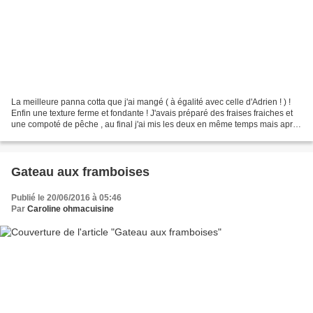
La meilleure panna cotta que j'ai mangé ( à égalité avec celle d'Adrien ! ) !
Enfin une texture ferme et fondante ! J'avais préparé des fraises fraiches et
une compoté de pêche , au final j'ai mis les deux en même temps mais après
la photo. Bref la base...
Gateau aux framboises
Publié le 20/06/2016 à 05:46
Par
Caroline ohmacuisine