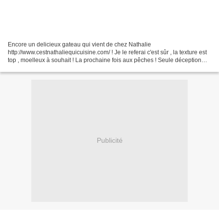
Encore un delicieux gateau qui vient de chez Nathalie
http://www.cestnathaliequicuisine.com/ ! Je le referai c'est sûr , la texture est
top , moelleux à souhait ! La prochaine fois aux pêches ! Seule déception
mes cerises une fois cuites qui n'avaient...
Publicité