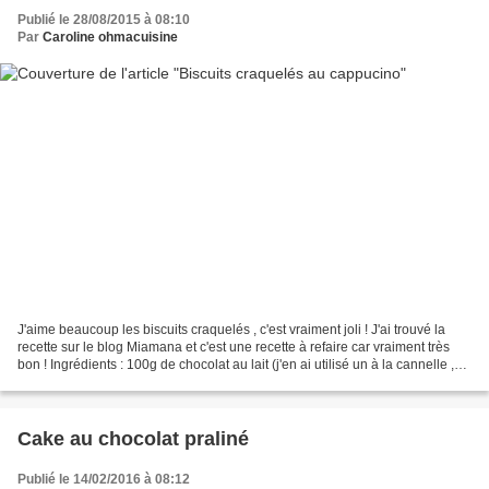
Publié le 28/08/2015 à 08:10
Par
Caroline ohmacuisine
J'aime beaucoup les biscuits craquelés , c'est vraiment joli ! J'ai trouvé la
recette sur le blog Miamana et c'est une recette à refaire car vraiment très
bon ! Ingrédients : 100g de chocolat au lait (j'en ai utilisé un à la cannelle ,
miam ! ) 50g de...
Cake au chocolat praliné
Publié le 14/02/2016 à 08:12