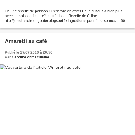
Oh une recette de poisson ! C'est rare en effet ! Celle ci nous a bien plus ,
avec du poisson frais , c'était très bon ! Recette de C-line
http://justehistoiredegouter.blogspot.fr/ Ingrédients pour 4 personnes : - 600g
de pommes de terre - 6 carottes...
Amaretti au café
Publié le 17/07/2016 à 20:50
Par
Caroline ohmacuisine