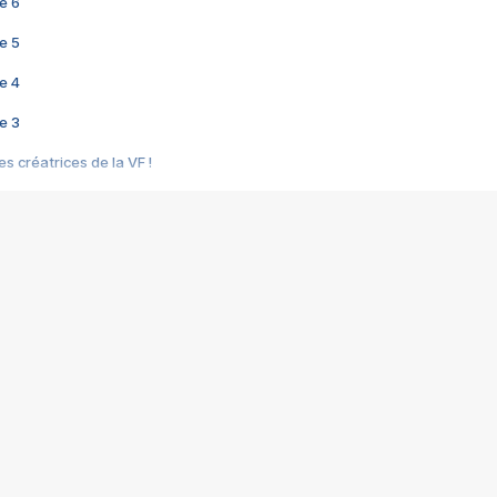
e 6
e 5
e 4
e 3
s créatrices de la VF !
e 2
e 1
e Mektoub My Love arrive enfin ! Rencontre avec Shaïn Boumedine et Sal
i : après Toni en famille
elle réalise le bouleversant Dites lui que je l'aime
ais ! Rencontre autour de Vie privée de Rebecca Zlotowski
 de Marguerite, Grave... Rencontre avec Ella Rumpf
 Les Rêveurs, un film intime sur la santé mentale