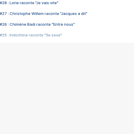
28 : Lorie raconte "Je vais vite"
#27 : Christophe Willem raconte "Jacques a dit"
#26 : Chimène Badi raconte "Entre nous"
#25 : Indochine raconte "3e sexe"
#24 : Zaho raconte "C'est chelou"
#23 : Patrick Bruel raconte "Au café des délices"
#22 : Kyo raconte "Le chemin"
#21 : Nolwenn Leroy raconte "Cassé"
#20 : Patrick Hernandez raconte "Born to be alive"
#19 : Lorie raconte "Près de moi"
#18 : Michael Jones raconte "A nos actes manqués" (avec Jean-Jacque
#17 : Khaled raconte "Aïcha"
#16 : Corneille raconte "Parce qu'on vient de loin"