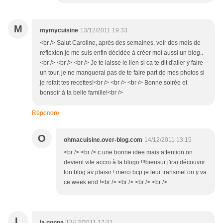
M
mymycuisine
13/12/2011 19:33
<br /> Salut Caroline, aprés des semaines, voir des mois de
reflexion je me suis enfin décidée à créer moi aussi un blog..
<br /> <br /> <br /> Je te laisse le lien si ca te dit d'aller y faire
un tour, je ne manquerai pas de te faire part de mes photos si
je refait tes recettes!<br /> <br /> <br /> Bonne soirée et
bonsoir à ta belle famille!<br />
Répondre
O
ohmacuisine.over-blog.com
14/12/2011 13:15
<br /> <br /> c une bonne idee mais attention on
devient vite accro à la blogo !!!biensur j'irai découvrir
ton blog av plaisir ! merci bcp je leur transmet on y va
ce week end !<br /> <br /> <br /> <br />
L
la nonna
13/12/2011 17:31