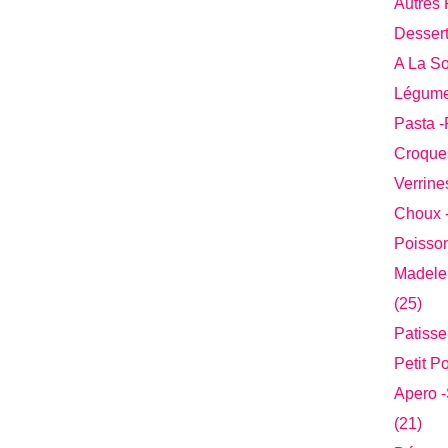
Autres 
Desser
A La S
Légume
Pasta -
Croques
Verrine
Choux -
Poisson
Madelei
(25)
Patisse
Petit P
Apero 
(21)