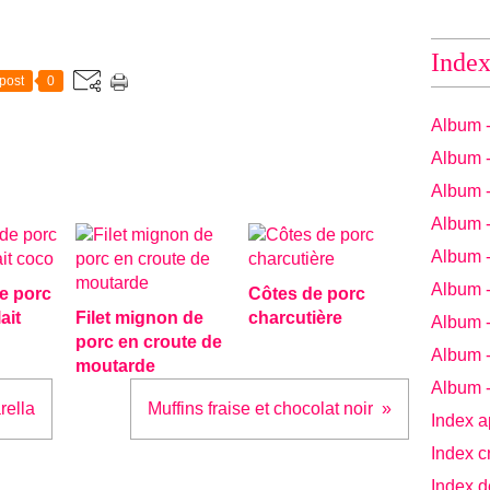
Index
post
0
Album 
Album 
Album 
Album 
Album 
Album 
e porc
Côtes de porc
ait
Filet mignon de
charcutière
Album 
porc en croute de
Album 
moutarde
Album 
rella
Muffins fraise et chocolat noir
Index a
Index c
Index d