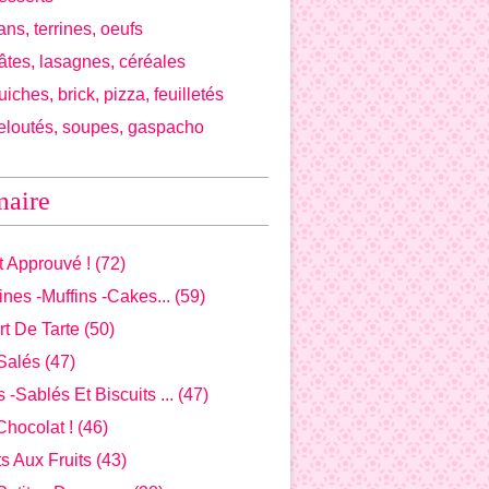
ans, terrines, oeufs
âtes, lasagnes, céréales
iches, brick, pizza, feuilletés
eloutés, soupes, gaspacho
aire
t Approuvé !
(72)
nes -muffins -cakes...
(59)
t De Tarte
(50)
Salés
(47)
 -sablés Et Biscuits ...
(47)
hocolat !
(46)
s Aux Fruits
(43)