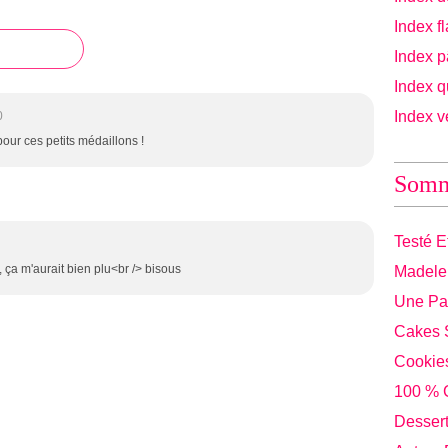
Index fl
Index p
Index qu
Index v
0
pour ces petits médaillons !
Somm
Testé E
ça m'aurait bien plu<br /> bisous
Madelei
Une Par
Cakes 
Cookies
100 % C
Dessert