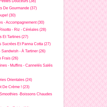
Petites Douceurs
(38)
ts De Gourmande
(37)
oupe!
(30)
s - Accompagnement
(30)
risotto - Riz - Céréales
(28)
 Et Tartines
(27)
s Sucrées Et Panna Cotta
(27)
 Sandwish - À Tartiner
(26)
 Frais
(26)
nes - Muffins - Cannelés Salés
ries Orientales
(24)
ot De Crème !
(23)
-smoothies -boissons Chaudes