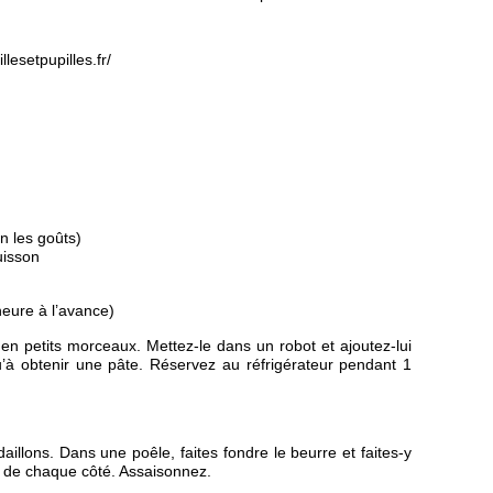
lesetpupilles.fr/
n les goûts)
uisson
heure à l’avance)
en petits morceaux. Mettez-le dans un robot et ajoutez-lui
u’à obtenir une pâte. Réservez au réfrigérateur pendant 1
aillons. Dans une poêle, faites fondre le beurre et faites-y
s de chaque côté. Assaisonnez.