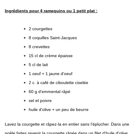
Ingrédients pour 4 ramequins ou 1 petit plat :
2 courgettes
8 coquilles Saint-Jacques
8 crevettes
15 cl de crème épaisse
5 cl de lait
1 oeuf + 1 jaune d'oeuf
2 c. à café de ciboulette ciselée
60 g d'emmental râpé
sel et poivre
huile d'olive + un peu de beurre
Lavez la courgette et râpez-la en entier sans l'éplucher. Dans une
poêle faites revenir la courgette râpée dans un filet d'huile d'olive