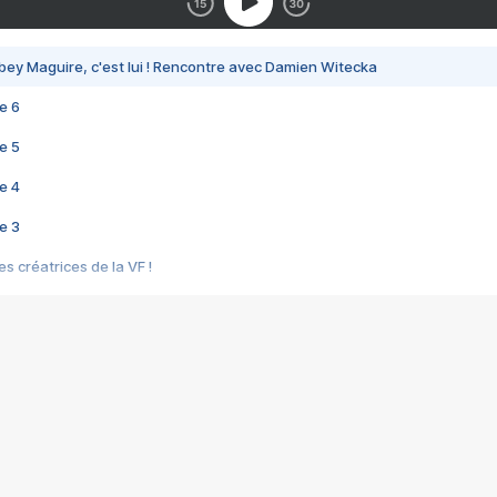
bey Maguire, c'est lui ! Rencontre avec Damien Witecka
e 6
e 5
e 4
e 3
s créatrices de la VF !
e 2
e 1
e Mektoub My Love arrive enfin ! Rencontre avec Shaïn Boumedine et Sal
i : après Toni en famille
elle réalise le bouleversant Dites lui que je l'aime